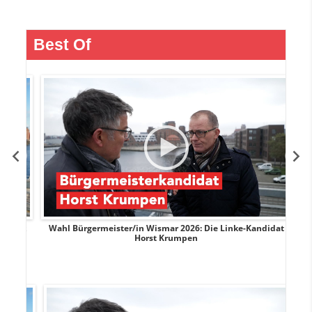
Best Of
rank
Wahl Bürgermeister/in Wismar 2026: Die Linke-Kandidat
W
Horst Krumpen