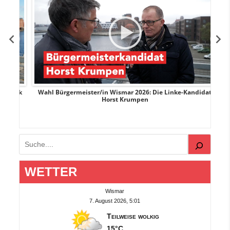
rank
Wahl Bürgermeister/in Wismar 2026: Die Linke-Kandidat
W
Horst Krumpen
Suchen
WETTER
Wismar
7. August 2026, 5:01
Teilweise wolkig
15°C