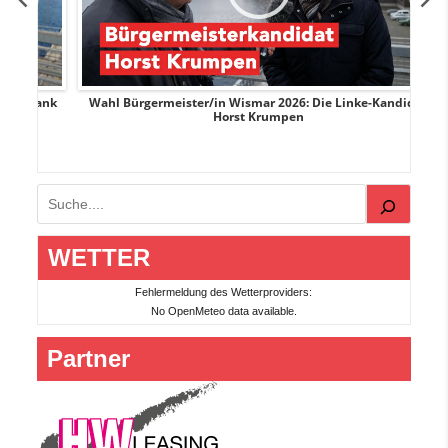
rank
Wahl Bürgermeister/in Wismar 2026: Die Linke-Kandidat
W
Horst Krumpen
Suchen
WETTER
Fehlermeldung des Wetterproviders:
No OpenMeteo data available.
Partner