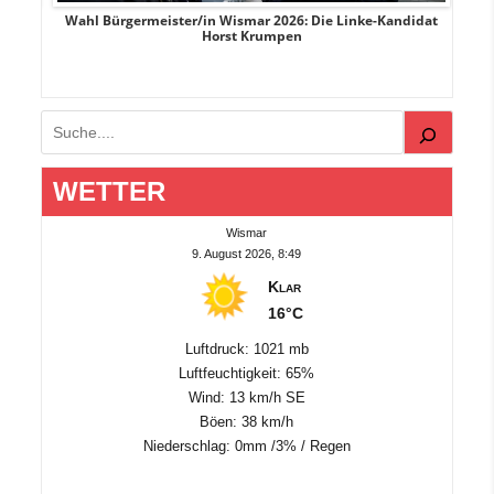
rank
Wahl Bürgermeister/in Wismar 2026: Die Linke-Kandidat
W
Horst Krumpen
Suchen
WETTER
Wismar
9. August 2026, 8:49
Klar
16°C
Luftdruck: 1021 mb
Luftfeuchtigkeit: 65%
Wind: 13 km/h SE
Böen: 38 km/h
Niederschlag:
0mm
/
3%
/
Regen