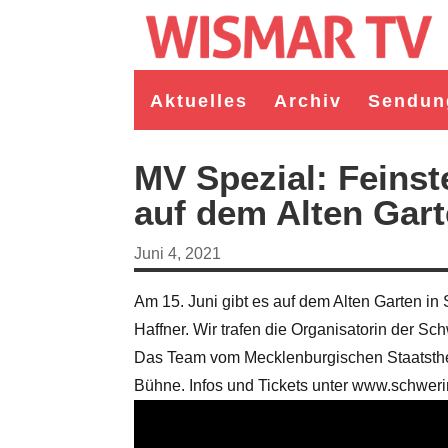
Aktuelles
Archiv
Sendun
MV Spezial: Feinst
auf dem Alten Gart
Juni 4, 2021
Am 15. Juni gibt es auf dem Alten Garten in
Haffner. Wir trafen die Organisatorin der S
Das Team vom Mecklenburgischen Staatsthea
germeister/in Wismar 2026:
Wahl Bürgermeister/in Wismar 2026:
Bühne. Infos und Tickets unter www.schweri
ruppe "Bürger für Wismar"
unabhängiger Kandidat Christian
ndidat Toni Brüggert
Danielczyk