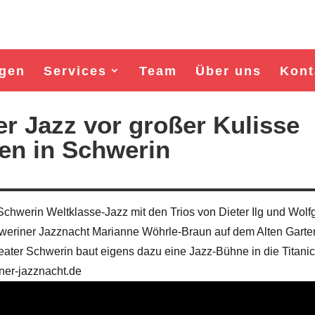
gen
Services
Team
Über uns
Kont
er Jazz vor großer Kulisse
en in Schwerin
 Schwerin Weltklasse-Jazz mit den Trios von Dieter Ilg und Wol
chweriner Jazznacht Marianne Wöhrle-Braun auf dem Alten Garte
ter Schwerin baut eigens dazu eine Jazz-Bühne in die Titanic
Wahl Bürgermeister/in Wismar 2026:
Wahl Bürgermeister/in Wisma
ner-jazznacht.de
BSW-Kandidat Nils Jörn
SPD-Kandidat Frank Jun