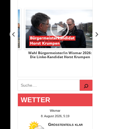
r 2026:
Wahl Bürgermeister/in Wismar 2026:
Wahl Bürgermeist
ge
Die Linke-Kandidat Horst Krumpen
AfD-Kandidatin
Suchen
WETTER
Wismar
8. August 2026, 5:19
Größtenteils klar