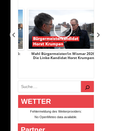
r 2026:
Wahl Bürgermeister/in Wismar 2026:
Wahl Bürgermeist
ge
Die Linke-Kandidat Horst Krumpen
AfD-Kandidatin
Suchen
WETTER
Fehlermeldung des Wetterproviders:
No OpenMeteo data available.
Partner