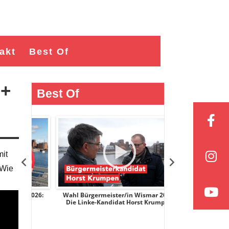
akt
Best Of
S+
Best Of
mit
„Wie
r 2026:
Wahl Bürgermeister/in Wismar 2026:
Wahl Bürgermeist
ge
Die Linke-Kandidat Horst Krumpen
AfD-Kandidati