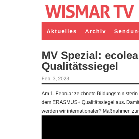
Aktuelles
Archiv
Sendun
MV Spezial: ecole
Qualitätssiegel
Feb. 3, 2023
Am 1. Februar zeichnete Bildungsministerin
dem ERASMUS+ Qualitätssiegel aus. Damit w
werden wir internationaler? Maßnahmen zur 
germeister/in Wismar 2026:
Wahl Bürgermeister/in Wismar 2026:
ruppe "Bürger für Wismar"
unabhängiger Kandidat Christian
ndidat Toni Brüggert
Danielczyk