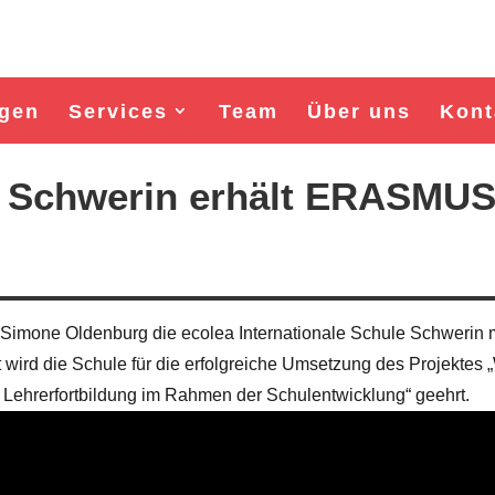
gen
Services
Team
Über uns
Kont
a Schwerin erhält ERASMU
 Simone Oldenburg die ecolea Internationale Schule Schwerin 
ird die Schule für die erfolgreiche Umsetzung des Projektes 
Lehrerfortbildung im Rahmen der Schulentwicklung“ geehrt.
Wahl Bürgermeister/in Wismar 2026:
Wahl Bürgermeister/in Wisma
BSW-Kandidat Nils Jörn
SPD-Kandidat Frank Jun