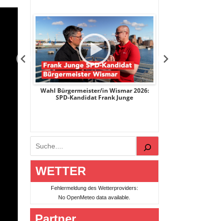
ismar 2026:
Wahl Bürgermeister/in Wismar 2026:
Wahl Bürgerm
 Junge
Die Linke-Kandidat Horst Krumpen
AfD-Kandid
Suchen
WETTER
Fehlermeldung des Wetterproviders:
No OpenMeteo data available.
Partner