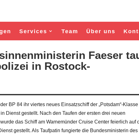
gen
Services
Team
Über uns
Kont
innenministerin Faeser tau
olizei in Rostock-
 der BP 84 ihr viertes neues Einsatzschiff der „Potsdam“-Klasse
n Dienst gestellt. Nach den Taufen der ersten drei neuen
Wahl Bürgermeister/in Wismar 2026:
Wahl Bürgermeister/in Wism
 wurde das Schiff am Warnemünder Cruise Center feierlich auf 
BSW-Kandidat Nils Jörn
SPD-Kandidat Frank Ju
enst gestellt. Als Taufpatin fungierte die Bundesministerin des