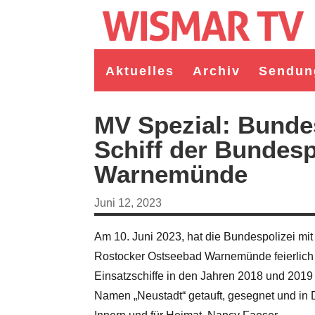
Aktuelles
Archiv
Sendun
MV Spezial: Bundes
Schiff der Bundesp
Warnemünde
Juni 12, 2023
Am 10. Juni 2023, hat die Bundespolizei mit
Rostocker Ostseebad Warnemünde feierlich i
rgermeister/in Wismar 2026:
Wahl Bürgermeister/in Wismar 2026:
Einsatzschiffe in den Jahren 2018 und 2019
gruppe "Bürger für Wismar"
unabhängiger Kandidat Christian
andidat Toni Brüggert
Danielczyk
Namen „Neustadt“ getauft, gesegnet und in Di