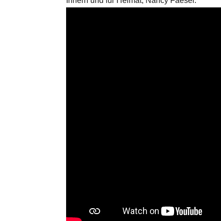
Innern und für Heimat, Nancy Faeser.
 Bürgermeister/in Wismar 2026:
Wahl Bürgermeister/in Wismar 2026:
lergruppe "Bürger für Wismar"
unabhängiger Kandidat Christian
Kandidat Toni Brüggert
Danielczyk