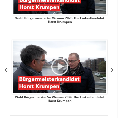
rank
Wahl Bürgermeister/in Wismar 2026: Die Linke-Kandidat
W
Horst Krumpen
rank
Wahl Bürgermeister/in Wismar 2026: Die Linke-Kandidat
W
Horst Krumpen