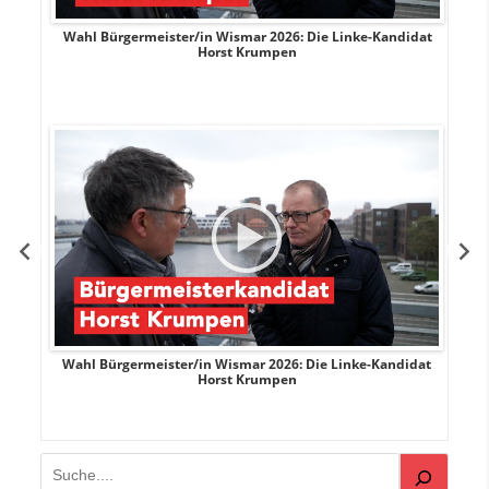
rank
Wahl Bürgermeister/in Wismar 2026: Die Linke-Kandidat
W
Horst Krumpen
rank
Wahl Bürgermeister/in Wismar 2026: Die Linke-Kandidat
W
Horst Krumpen
Suchen