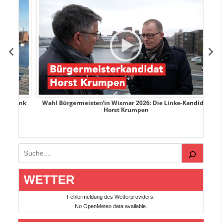
rank
Wahl Bürgermeister/in Wismar 2026: Die Linke-Kandidat
W
Horst Krumpen
Suchen
WETTER
Fehlermeldung des Wetterproviders:
No OpenMeteo data available.