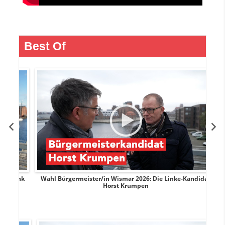
Best Of
rank
Wahl Bürgermeister/in Wismar 2026: Die Linke-Kandidat
W
Horst Krumpen