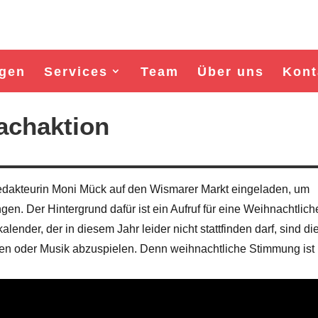
gen
Services
Team
Über uns
Kont
achaktion
akteurin Moni Mück auf den Wismarer Markt eingeladen, um
en. Der Hintergrund dafür ist ein Aufruf für eine Weihnachtlich
ender, der in diesem Jahr leider nicht stattfinden darf, sind di
ren oder Musik abzuspielen. Denn weihnachtliche Stimmung ist
Wahl Bürgermeister/in Wisma
unabhängiger Kandidat Horst 