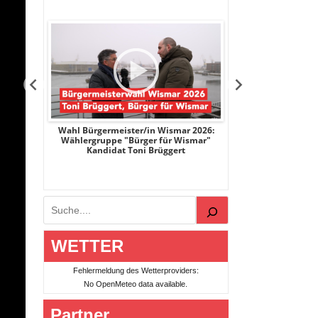
r 2026:
Wahl Bürgermeister/in Wismar 2026:
Wahl Bürgermeist
Bartels
Wählergruppe "Bürger für Wismar"
unabhängiger Ka
Kandidat Toni Brüggert
Dani
Suchen
WETTER
Fehlermeldung des Wetterproviders:
No OpenMeteo data available.
Partner