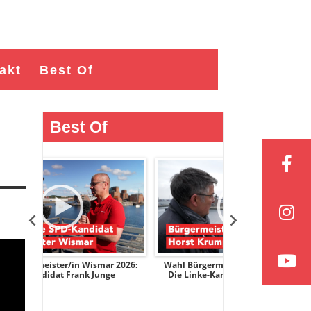
akt
Best Of
Best Of
ar 2026:
Wahl Bürgermeister/in Wismar 2026:
Wahl Bürgermeis
nge
Die Linke-Kandidat Horst Krumpen
AfD-Kandidati