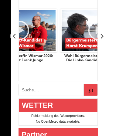
ar 2026:
Wahl Bürgermeister/in Wismar 2026:
Wahl Bürgermeis
nge
Die Linke-Kandidat Horst Krumpen
AfD-Kandidati
Suchen
WETTER
Fehlermeldung des Wetterproviders:
No OpenMeteo data available.
Partner