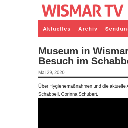
Aktuelles
Archiv
Sendun
Museum in Wismar
Besuch im Schabbe
Mai 29, 2020
Über Hygienemaßnahmen und die aktuelle A
Schabbell, Corinna Schubert.
rgermeister/in Wismar 2026:
Wahl Bürgermeister/in Wismar 2026:
gruppe "Bürger für Wismar"
unabhängiger Kandidat Christian
andidat Toni Brüggert
Danielczyk