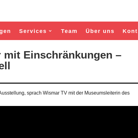
gen
Services
Team
Über uns
Kont
 mit Einschränkungen –
ll
usstellung, sprach Wismar TV mit der Museumsleiterin des
Wahl Bürgermeister/in Wismar 2026:
Wahl Bürgermeister/in Wism
BSW-Kandidat Nils Jörn
SPD-Kandidat Frank Ju