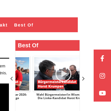
akt
Best Of
Best Of
tem
nis.
ar 2026:
Wahl Bürgermeister/in Wismar 2026:
Wahl Bürgermeist
nge
Die Linke-Kandidat Horst Krumpen
AfD-Kandidati