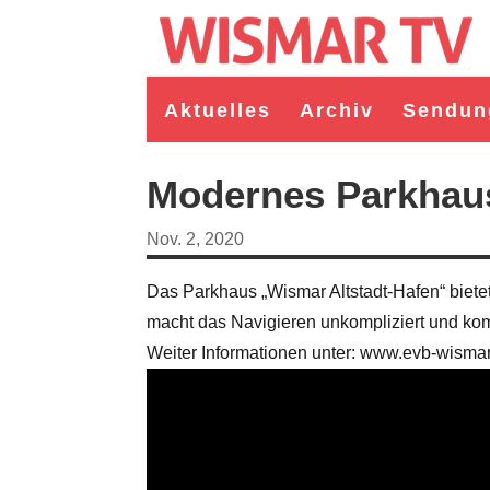
Aktuelles
Archiv
Sendun
Modernes Parkhau
Nov. 2, 2020
Das Parkhaus „Wismar Altstadt-Hafen“ bietet
macht das Navigieren unkompliziert und komf
Weiter Informationen unter: www.evb-wisma
germeister/in Wismar 2026:
Wahl Bürgermeister/in Wismar 2026:
ruppe "Bürger für Wismar"
unabhängiger Kandidat Christian
ndidat Toni Brüggert
Danielczyk