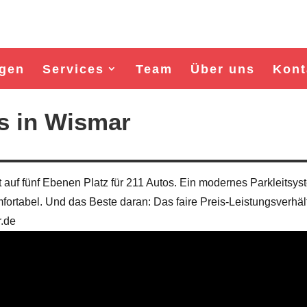
gen
Services
Team
Über uns
Kont
s in Wismar
 auf fünf Ebenen Platz für 211 Autos. Ein modernes Parkleitsys
ortabel. Und das Beste daran: Das faire Preis-Leistungsverhält
r.de
Wahl Bürgermeister/in Wismar 2026:
Wahl Bürgermeister/in Wism
BSW-Kandidat Nils Jörn
SPD-Kandidat Frank Ju