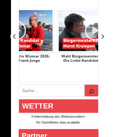
ar 2026:
Wahl Bürgermeister/in Wismar 2026:
Wahl Bürgermeis
nge
Die Linke-Kandidat Horst Krumpen
AfD-Kandidati
Suchen
WETTER
Fehlermeldung des Wetterproviders:
No OpenMeteo data available.
Partner