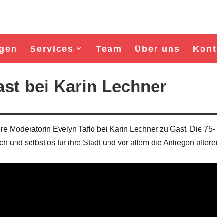
gen
Services
Team
Über uns
Kont
st bei Karin Lechner
ere Moderatorin Evelyn Taflo bei Karin Lechner zu Gast. Die 75-
h und selbstlos für ihre Stadt und vor allem die Anliegen ältere
Wahl Bürgermeister/in Wismar 2026:
Wahl Bürgermeister/in Wisma
BSW-Kandidat Nils Jörn
SPD-Kandidat Frank Jun