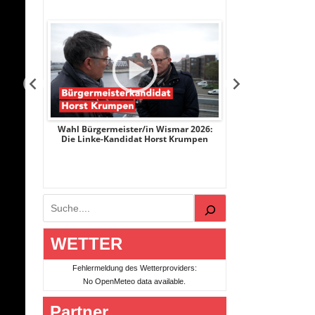
r 2026:
Wahl Bürgermeister/in Wismar 2026:
Wahl Bürgermeist
ge
Die Linke-Kandidat Horst Krumpen
AfD-Kandidatin
Suchen
WETTER
Fehlermeldung des Wetterproviders:
No OpenMeteo data available.
Partner