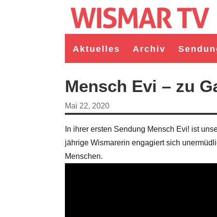
Aktuelles
Archiv
Sendun
Mensch Evi – zu Ga
Mai 22, 2020
In ihrer ersten Sendung Mensch Evi! ist uns
jährige Wismarerin engagiert sich unermüdlic
Menschen.
germeister/in Wismar 2026:
Wahl Bürgermeister/in Wismar 2026:
ruppe "Bürger für Wismar"
unabhängiger Kandidat Christian
ndidat Toni Brüggert
Danielczyk