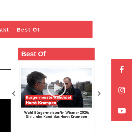
akt
Best Of
Best Of
r
r 2026:
Wahl Bürgermeister/in Wismar 2026:
Wahl Bürgermeist
ge
Die Linke-Kandidat Horst Krumpen
AfD-Kandidatin