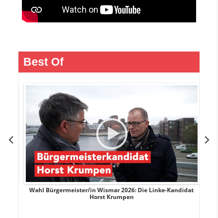
Best Of
rank
Wahl Bürgermeister/in Wismar 2026: Die Linke-Kandidat
W
Horst Krumpen