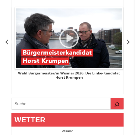
rank
Wahl Bürgermeister/in Wismar 2026: Die Linke-Kandidat
W
Horst Krumpen
Suchen
WETTER
Wismar