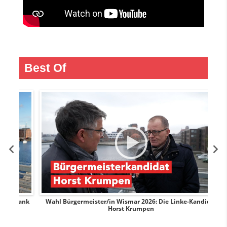
Best Of
rank
Wahl Bürgermeister/in Wismar 2026: Die Linke-Kandidat
W
Horst Krumpen