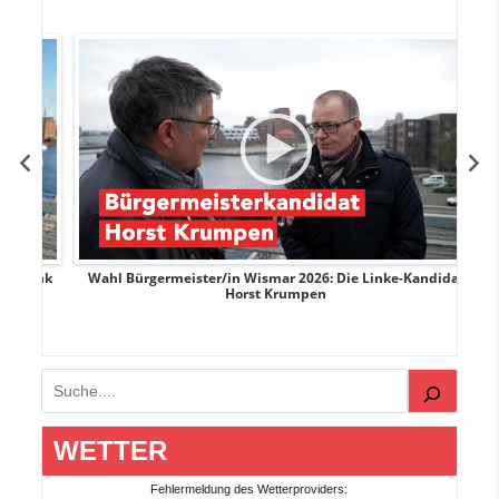
rank
Wahl Bürgermeister/in Wismar 2026: Die Linke-Kandidat
W
Horst Krumpen
Suchen
WETTER
Fehlermeldung des Wetterproviders: