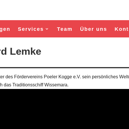
gen
Services
Team
Über uns
Kont
rd Lemke
eiter des Fördervereins Poeler Kogge e.V. sein persönliches Wel
h das Traditionsschiff Wissemara.
Wahl Bürgermeister/in Wismar 2026:
Wahl Bürgermeister/in Wisma
BSW-Kandidat Nils Jörn
SPD-Kandidat Frank Ju