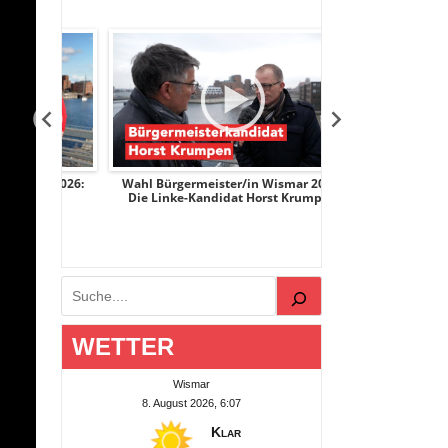
r 2026:
Wahl Bürgermeister/in Wismar 2026:
Wahl Bürgermeist
ge
Die Linke-Kandidat Horst Krumpen
AfD-Kandidatin
Suchen
WETTER
Wismar
8. August 2026, 6:07
Klar