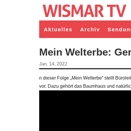
Aktuelles
Archiv
Sendun
Mein Welterbe: Ge
Jan. 14, 2022
n dieser Folge „Mein Welterbe“ stellt Bürol
vor. Dazu gehört das Baumhaus und natürlic
germeister/in Wismar 2026:
Wahl Bürgermeister/in Wismar 2026:
ruppe "Bürger für Wismar"
unabhängiger Kandidat Christian
ndidat Toni Brüggert
Danielczyk