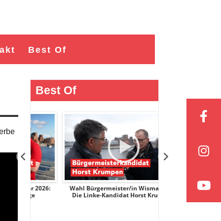
akt
Best Of
Best Of
terbe
r 2026:
Wahl Bürgermeister/in Wismar 2026:
Wahl Bürgermeist
nge
Die Linke-Kandidat Horst Krumpen
AfD-Kandidati