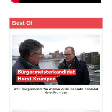
Best Of
rank
Wahl Bürgermeister/in Wismar 2026: Die Linke-Kandidat
W
Horst Krumpen