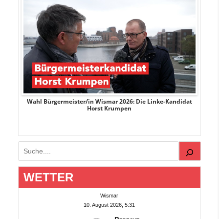
rank
Wahl Bürgermeister/in Wismar 2026: Die Linke-Kandidat
W
Horst Krumpen
Suchen
WETTER
Wismar
10. August 2026, 5:31