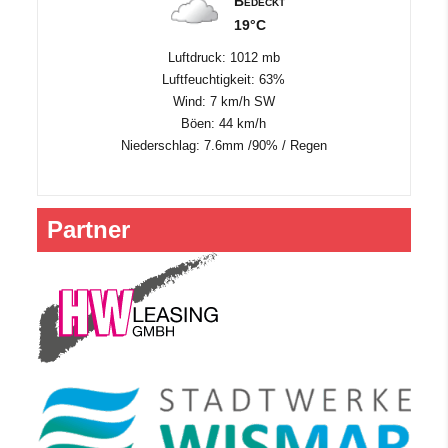
Bedeckt
19°C
Luftdruck: 1012 mb
Luftfeuchtigkeit: 63%
Wind: 7 km/h SW
Böen: 44 km/h
Niederschlag:
7.6mm
/
90%
/
Regen
Partner