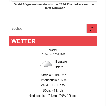
rank
Wahl Bürgermeister/in Wismar 2026: Die Linke-Kandidat
W
Horst Krumpen
Suchen
WETTER
Wismar
10. August 2026, 5:02
Bedeckt
19°C
Luftdruck: 1012 mb
Luftfeuchtigkeit: 59%
Wind: 8 km/h SW
Böen: 44 km/h
Niederschlag:
7.6mm
/
90%
/
Regen