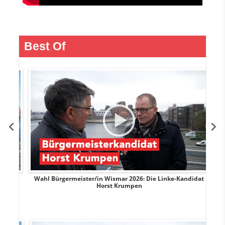
Best Of
rank
Wahl Bürgermeister/in Wismar 2026: Die Linke-Kandidat
W
Horst Krumpen