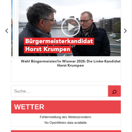
rank
Wahl Bürgermeister/in Wismar 2026: Die Linke-Kandidat
W
Horst Krumpen
Suchen
WETTER
Fehlermeldung des Wetterproviders:
No OpenMeteo data available.