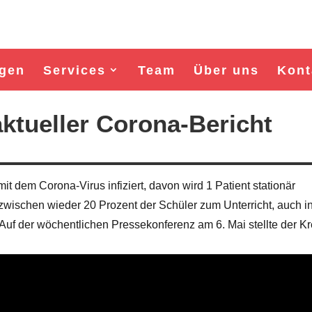
gen
Services
Team
Über uns
Kont
ktueller Corona-Bericht
t dem Corona-Virus infiziert, davon wird 1 Patient stationär
wischen wieder 20 Prozent der Schüler zum Unterricht, auch i
 Auf der wöchentlichen Pressekonferenz am 6. Mai stellte der Kr
Wahl Bürgermeister/in Wismar 2026:
Wahl Bürgermeister/in Wisma
BSW-Kandidat Nils Jörn
SPD-Kandidat Frank Jun