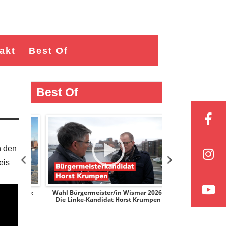
akt
Best Of
Best Of
n den
eis
r 2026:
Wahl Bürgermeister/in Wismar 2026:
Wahl Bürgermeist
ge
Die Linke-Kandidat Horst Krumpen
AfD-Kandidatin