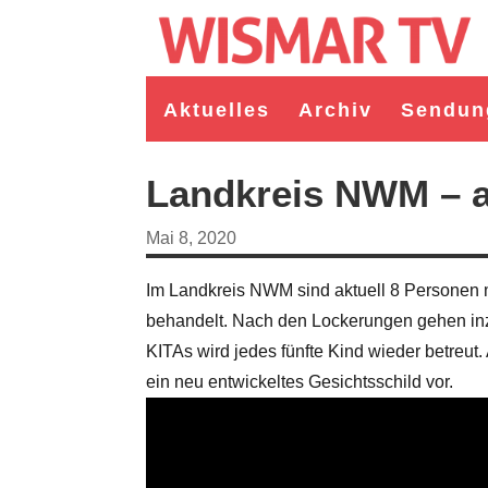
Aktuelles
Archiv
Sendun
Landkreis NWM – a
Mai 8, 2020
Im Landkreis NWM sind aktuell 8 Personen mi
behandelt. Nach den Lockerungen gehen inz
KITAs wird jedes fünfte Kind wieder betreut.
ein neu entwickeltes Gesichtsschild vor.
germeister/in Wismar 2026:
Wahl Bürgermeister/in Wismar 2026:
ruppe "Bürger für Wismar"
unabhängiger Kandidat Christian
ndidat Toni Brüggert
Danielczyk