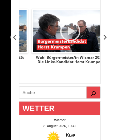
r 2026:
Wahl Bürgermeister/in Wismar 2026:
Wahl Bürgermeist
ge
Die Linke-Kandidat Horst Krumpen
AfD-Kandidatin
Suchen
WETTER
Wismar
8. August 2026, 10:42
Klar