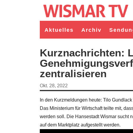
Aktuelles
Archiv
Sendun
Kurznachrichten: L
Genehmigungsverfa
zentralisieren
Okt. 28, 2022
In den Kurzmeldungen heute: Tilo Gundlack 
Das Ministerium für Wirtschaft teilte mit, d
 Bürgermeister/in Wismar 2026:
Wahl Bürgermeister/in Wismar 2026
werden soll. Die Hansestadt Wismar sucht n
lergruppe "Bürger für Wismar"
unabhängiger Kandidat Christian
Kandidat Toni Brüggert
Danielczyk
auf dem Marktplatz aufgestellt werden.