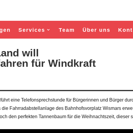
gen
Services
Team
Über uns
Kont
and will
hren für Windkraft
führt eine Telefonsprechstunde für Bürgerinnen und Bürger dur
ass die Fahrradabstellanlage des Bahnhofsvorplatz Wismars erwei
:
Wahl Bürgermeister/in Wismar 2026:
Wahl Bürgermeister/in 
och den perfekten Tannenbaum für die Weihnachtszeit, dieser s
BSW-Kandidat Nils Jörn
SPD-Kandidat Fran