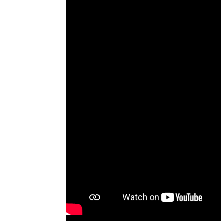
Bürgermeister/in Wismar 2026:
Wahl Bürgermeister/in Wismar 2026:
ergruppe "Bürger für Wismar"
unabhängiger Kandidat Christian
Kandidat Toni Brüggert
Danielczyk