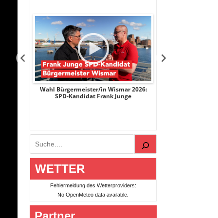
smar 2026:
Wahl Bürgermeister/in Wismar 2026:
Wahl Bürgerme
Junge
Die Linke-Kandidat Horst Krumpen
AfD-Kandida
Suchen
WETTER
Fehlermeldung des Wetterproviders:
No OpenMeteo data available.
Partner