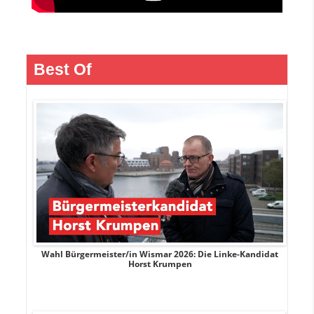
Best Of
rank
Wahl Bürgermeister/in Wismar 2026: Die Linke-Kandidat
W
Horst Krumpen