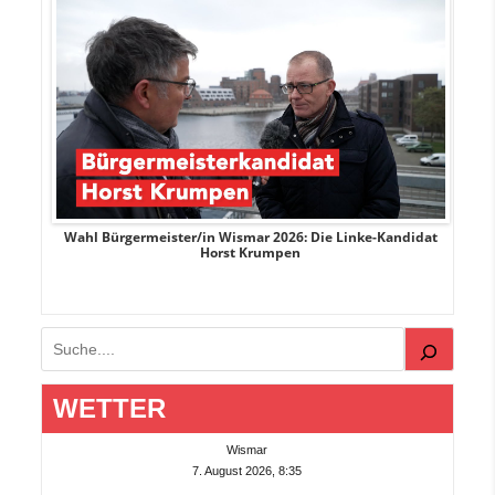
rank
Wahl Bürgermeister/in Wismar 2026: Die Linke-Kandidat
W
Horst Krumpen
Suchen
WETTER
Wismar
7. August 2026, 8:35