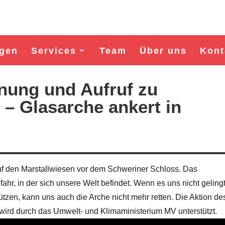
gen
Services
Team
Über uns
Kont
nung und Aufruf zu
– Glasarche ankert in
auf den Marstallwiesen vor dem Schweriner Schloss. Das
ahr, in der sich unsere Welt befindet. Wenn es uns nicht gelingt
Wahl Bürgermeister/in Wismar 2026:
Wahl Bürgermeister/in Wis
zen, kann uns auch die Arche nicht mehr retten. Die Aktion de
BSW-Kandidat Nils Jörn
SPD-Kandidat Frank J
l wird durch das Umwelt- und Klimaministerium MV unterstützt.