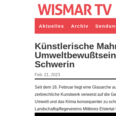
Aktuelles
Archiv
Sendun
Künstlerische Mah
Umweltbewußtsein 
Schwerin
Feb. 21, 2023
Seit dem 16. Februar liegt eine Glasarche 
zerbrechliche Kunstwerk verweist auf die Gef
rgermeister/in Wismar 2026:
Wahl Bürgermeister/in Wismar 2026:
Umwelt und das Klima konsequenter zu schüt
gruppe "Bürger für Wismar"
unabhängiger Kandidat Christian
Kandidat Toni Brüggert
Danielczyk
Landschaftspflegevereins Mittleres Elsterta