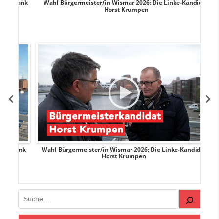
rank
Wahl Bürgermeister/in Wismar 2026: Die Linke-Kandidat
W
Horst Krumpen
rank
Wahl Bürgermeister/in Wismar 2026: Die Linke-Kandidat
W
Horst Krumpen
Suchen