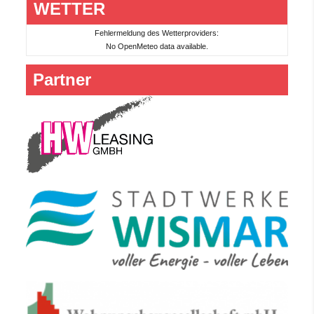
WETTER
Fehlermeldung des Wetterproviders:
No OpenMeteo data available.
Partner