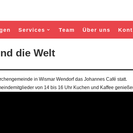
gen
Services
Team
Über uns
Kont
nd die Welt
Kirchengemeinde in Wismar Wendorf das Johannes Café statt.
eindemitglieder von 14 bis 16 Uhr Kuchen und Kaffee genieße
Wahl Bürgermeister/in Wismar 2026:
Wahl Bürgermeister/in Wisma
BSW-Kandidat Nils Jörn
SPD-Kandidat Frank Jun