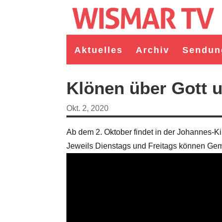
Aktuelles
Archiv
Sendun
Klönen über Gott u
Okt. 2, 2020
Ab dem 2. Oktober findet in der Johannes-
Jeweils Dienstags und Freitags können Gem
germeister/in Wismar 2026:
Wahl Bürgermeister/in Wismar 2026:
ruppe "Bürger für Wismar"
unabhängiger Kandidat Christian
ndidat Toni Brüggert
Danielczyk