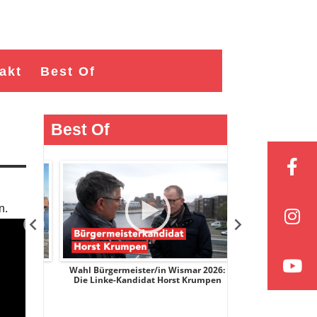
akt
Best Of
Best Of
n.
r 2026:
Wahl Bürgermeister/in Wismar 2026:
Wahl Bürgermeist
ge
Die Linke-Kandidat Horst Krumpen
AfD-Kandidatin