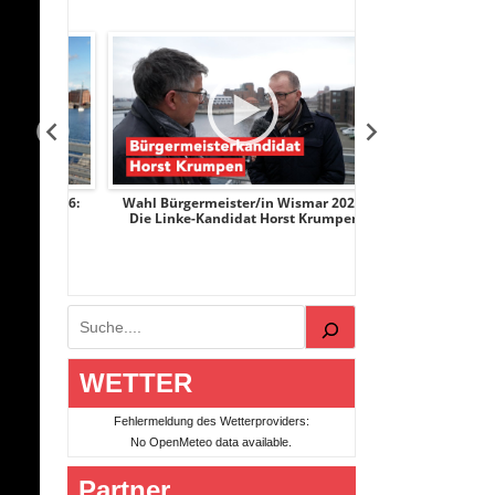
r 2026:
Wahl Bürgermeister/in Wismar 2026:
Wahl Bürgermeist
ge
Die Linke-Kandidat Horst Krumpen
AfD-Kandidatin
Suchen
WETTER
Fehlermeldung des Wetterproviders:
No OpenMeteo data available.
Partner