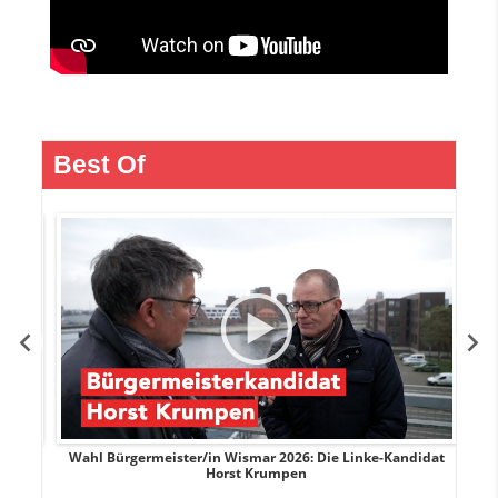
Best Of
rank
Wahl Bürgermeister/in Wismar 2026: Die Linke-Kandidat
W
Horst Krumpen