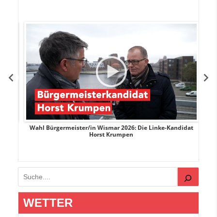
rank
Wahl Bürgermeister/in Wismar 2026: Die Linke-Kandidat
W
Horst Krumpen
Suchen
WETTER