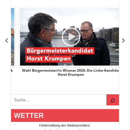
rank
Wahl Bürgermeister/in Wismar 2026: Die Linke-Kandidat
W
Horst Krumpen
Suchen
WETTER
Fehlermeldung des Wetterproviders: