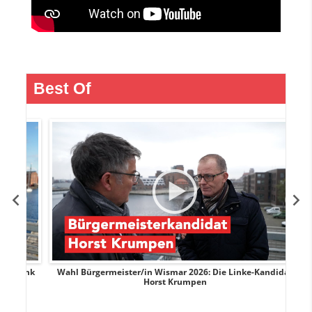
Best Of
rank
Wahl Bürgermeister/in Wismar 2026: Die Linke-Kandidat
W
Horst Krumpen