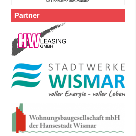
No OpenMeteo data available.
Partner