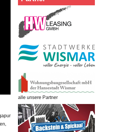
alle unsere Partner
gapur
fen,