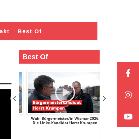
akt
Best Of
Best Of
r 2026:
Wahl Bürgermeister/in Wismar 2026:
Wahl Bürgermeist
ge
Die Linke-Kandidat Horst Krumpen
AfD-Kandidatin