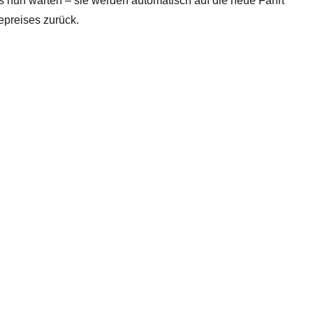
s nun warten – sie werden automatisch auf die neue Fahrt
epreises zurück.