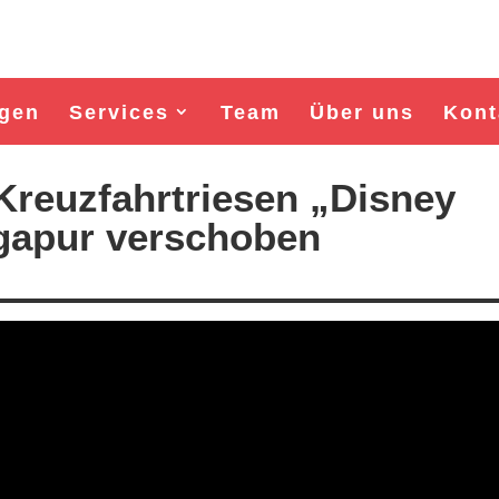
gen
Services
Team
Über uns
Kont
Kreuzfahrtriesen „Disney
gapur verschoben
Wahl Bürgermeister/in Wismar 2026:
Wahl Bürgermeister/in Wisma
BSW-Kandidat Nils Jörn
SPD-Kandidat Frank Jun