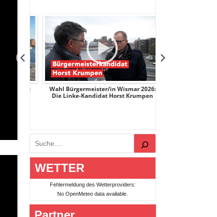
r 2026:
Wahl Bürgermeister/in Wismar 2026:
Wahl Bürgermeist
ge
Die Linke-Kandidat Horst Krumpen
AfD-Kandidatin
Suchen
WETTER
Fehlermeldung des Wetterproviders:
No OpenMeteo data available.
Partner