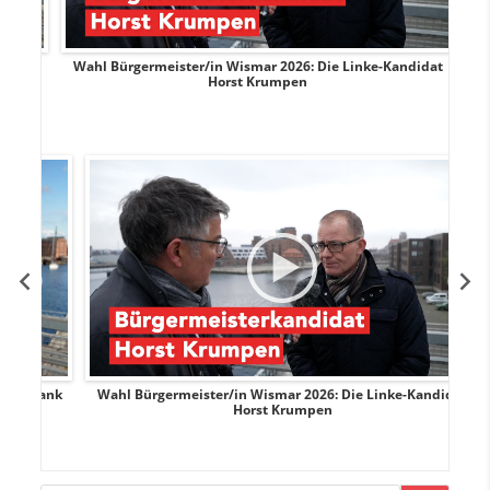
rank
Wahl Bürgermeister/in Wismar 2026: Die Linke-Kandidat
W
Horst Krumpen
rank
Wahl Bürgermeister/in Wismar 2026: Die Linke-Kandidat
W
Horst Krumpen