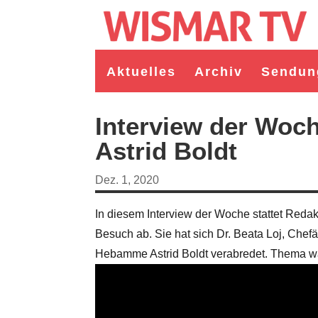
Aktuelles
Archiv
Sendun
Interview der Woch
Astrid Boldt
Dez. 1, 2020
In diesem Interview der Woche stattet Re
Besuch ab. Sie hat sich Dr. Beata Loj, Chefä
Hebamme Astrid Boldt verabredet. Thema war 
germeister/in Wismar 2026:
Wahl Bürgermeister/in Wismar 2026:
ruppe "Bürger für Wismar"
unabhängiger Kandidat Christian
ndidat Toni Brüggert
Danielczyk