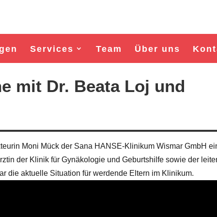
gen
Services
Team
Über uns
Kont
e mit Dr. Beata Loj und
dakteurin Moni Mück der Sana HANSE-Klinikum Wismar GmbH e
rztin der Klinik für Gynäkologie und Geburtshilfe sowie der leit
die aktuelle Situation für werdende Eltern im Klinikum.
Wahl Bürgermeister/in Wismar 2026:
Wahl Bürgermeister/in Wisma
BSW-Kandidat Nils Jörn
SPD-Kandidat Frank Jun