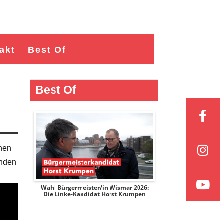
akt
Best Of
Best Of
inen
enden
r 2026:
Wahl Bürgermeister/in Wismar 2026:
Wahl Bürgermeist
ge
Die Linke-Kandidat Horst Krumpen
AfD-Kandidatin