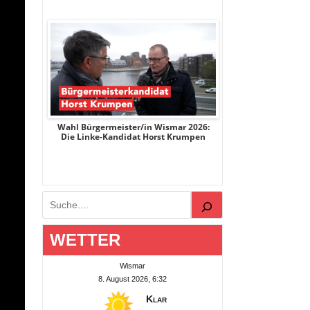
r 2026:
Wahl Bürgermeister/in Wismar 2026:
Wahl Bürgermeist
ge
Die Linke-Kandidat Horst Krumpen
AfD-Kandidatin
Suchen
WETTER
Wismar
8. August 2026, 6:32
Klar