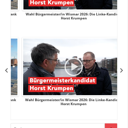
rank
Wahl Bürgermeister/in Wismar 2026: Die Linke-Kandidat
W
Horst Krumpen
rank
Wahl Bürgermeister/in Wismar 2026: Die Linke-Kandidat
W
Horst Krumpen