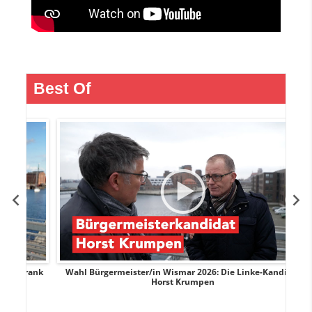
Best Of
rank
Wahl Bürgermeister/in Wismar 2026: Die Linke-Kandidat
W
Horst Krumpen