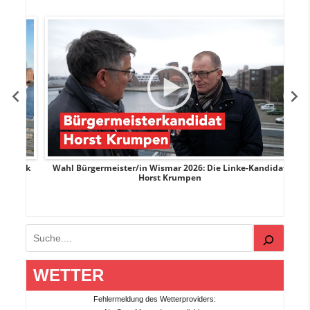
rank
Wahl Bürgermeister/in Wismar 2026: Die Linke-Kandidat
W
Horst Krumpen
Suchen
WETTER
Fehlermeldung des Wetterproviders: