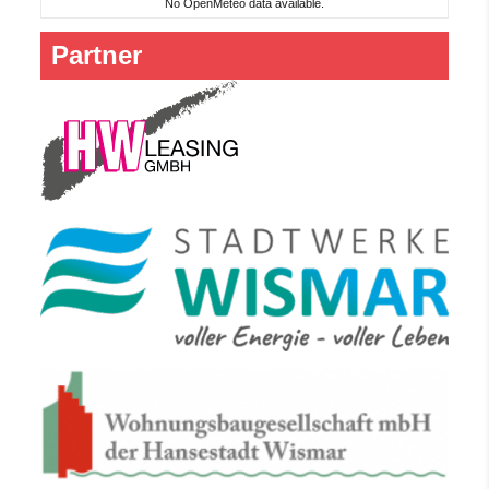
No OpenMeteo data available.
Partner