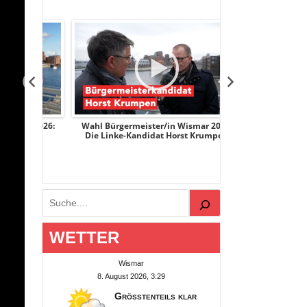
r 2026:
Wahl Bürgermeister/in Wismar 2026:
Wahl Bürgermeist
ge
Die Linke-Kandidat Horst Krumpen
AfD-Kandidatin
Suchen
WETTER
Wismar
8. August 2026, 3:29
Größtenteils klar