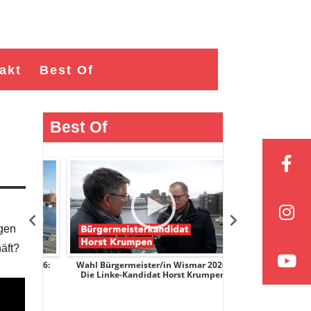
akt
Best Of
Best Of
igen
äft?
r 2026:
Wahl Bürgermeister/in Wismar 2026:
Wahl Bürgermeist
ge
Die Linke-Kandidat Horst Krumpen
AfD-Kandidatin