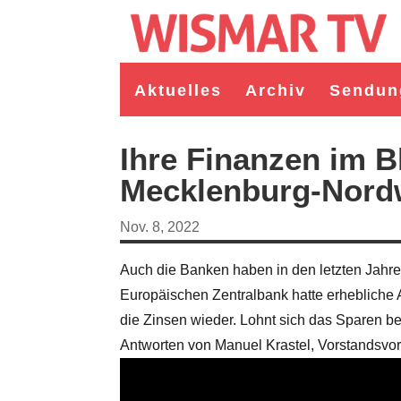
Aktuelles
Archiv
Sendun
Ihre Finanzen im B
Mecklenburg-Nordw
Nov. 8, 2022
Auch die Banken haben in den letzten Jahren
Europäischen Zentralbank hatte erhebliche Au
die Zinsen wieder. Lohnt sich das Sparen be
germeister/in Wismar 2026:
Wahl Bürgermeister/in Wismar 2026:
Antworten von Manuel Krastel, Vorstandsvo
ruppe "Bürger für Wismar"
unabhängiger Kandidat Christian
ndidat Toni Brüggert
Danielczyk