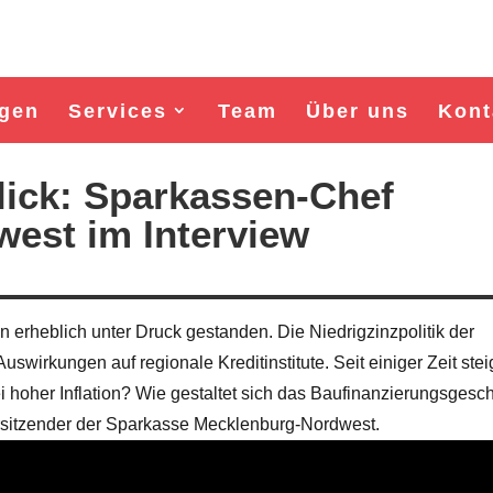
gen
Services
Team
Über uns
Kont
lick: Sparkassen-Chef
est im Interview
 erheblich unter Druck gestanden. Die Niedrigzinzpolitik der
swirkungen auf regionale Kreditinstitute. Seit einiger Zeit ste
i hoher Inflation? Wie gestaltet sich das Baufinanzierungsgesch
Wahl Bürgermeister/in Wismar 2026:
Wahl Bürgermeister/in Wisma
rsitzender der Sparkasse Mecklenburg-Nordwest.
BSW-Kandidat Nils Jörn
SPD-Kandidat Frank Jun