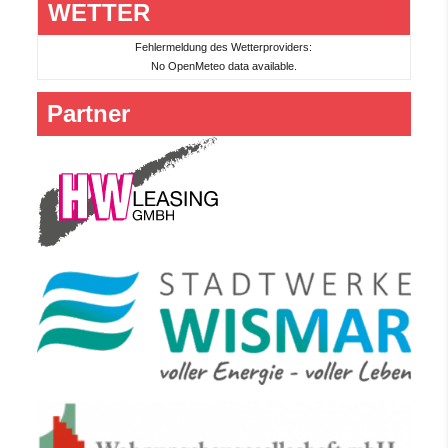
WETTER
Fehlermeldung des Wetterproviders:
No OpenMeteo data available.
Partner