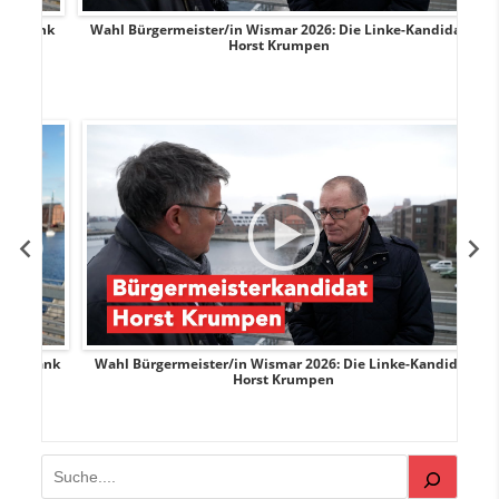
rank
Wahl Bürgermeister/in Wismar 2026: Die Linke-Kandidat
W
Horst Krumpen
rank
Wahl Bürgermeister/in Wismar 2026: Die Linke-Kandidat
W
Horst Krumpen
Suchen