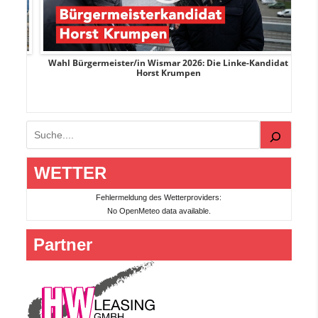
rank
Wahl Bürgermeister/in Wismar 2026: Die Linke-Kandidat
W
Horst Krumpen
Suchen
WETTER
Fehlermeldung des Wetterproviders:
No OpenMeteo data available.
Partner