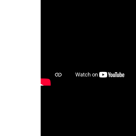
germeister/in Wismar 2026:
Wahl Bürgermeister/in Wismar 2026:
ruppe "Bürger für Wismar"
unabhängiger Kandidat Christian
ndidat Toni Brüggert
Danielczyk