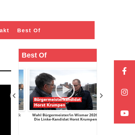
akt
Best Of
Best Of
r 2026:
Wahl Bürgermeister/in Wismar 2026:
Wahl Bürgermeist
ge
Die Linke-Kandidat Horst Krumpen
AfD-Kandidatin