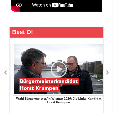
Best Of
rank
Wahl Bürgermeister/in Wismar 2026: Die Linke-Kandidat
W
Horst Krumpen