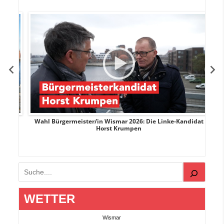
rank
Wahl Bürgermeister/in Wismar 2026: Die Linke-Kandidat
W
Horst Krumpen
Suchen
WETTER
Wismar