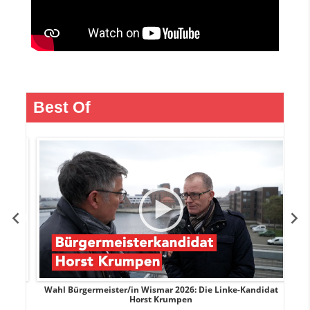
Best Of
rank
Wahl Bürgermeister/in Wismar 2026: Die Linke-Kandidat
W
Horst Krumpen