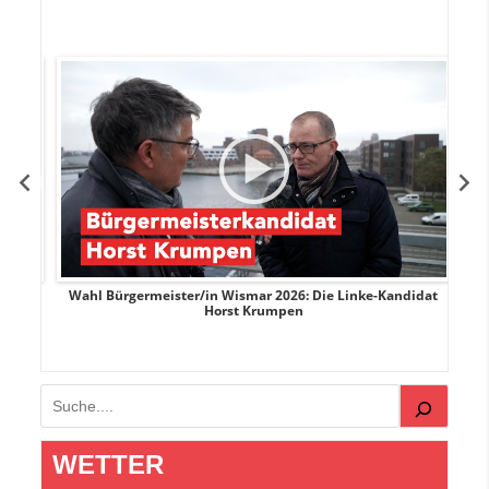
rank
Wahl Bürgermeister/in Wismar 2026: Die Linke-Kandidat
W
Horst Krumpen
Suchen
WETTER