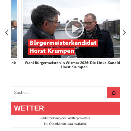
rank
Wahl Bürgermeister/in Wismar 2026: Die Linke-Kandidat
W
Horst Krumpen
Suchen
WETTER
Fehlermeldung des Wetterproviders:
No OpenMeteo data available.