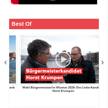
Best Of
rank
Wahl Bürgermeister/in Wismar 2026: Die Linke-Kandidat
W
Horst Krumpen