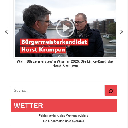
rank
Wahl Bürgermeister/in Wismar 2026: Die Linke-Kandidat
W
Horst Krumpen
Suchen
WETTER
Fehlermeldung des Wetterproviders:
No OpenMeteo data available.