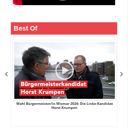
Best Of
rank
Wahl Bürgermeister/in Wismar 2026: Die Linke-Kandidat
W
Horst Krumpen