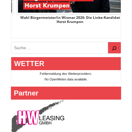
rank
Wahl Bürgermeister/in Wismar 2026: Die Linke-Kandidat
W
Horst Krumpen
Suchen
WETTER
Fehlermeldung des Wetterproviders:
No OpenMeteo data available.
Partner