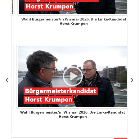
rank
Wahl Bürgermeister/in Wismar 2026: Die Linke-Kandidat
W
Horst Krumpen
rank
Wahl Bürgermeister/in Wismar 2026: Die Linke-Kandidat
W
Horst Krumpen