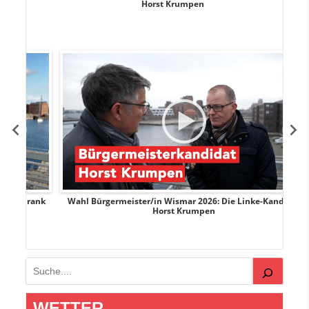
Horst Krumpen
rank
Wahl Bürgermeister/in Wismar 2026: Die Linke-Kandidat
W
Horst Krumpen
Suchen
WETTER