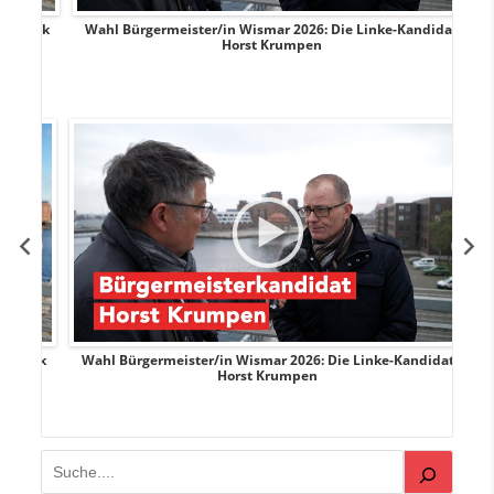
rank
Wahl Bürgermeister/in Wismar 2026: Die Linke-Kandidat
W
Horst Krumpen
rank
Wahl Bürgermeister/in Wismar 2026: Die Linke-Kandidat
W
Horst Krumpen
Suchen