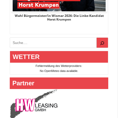
rank
Wahl Bürgermeister/in Wismar 2026: Die Linke-Kandidat
W
Horst Krumpen
Suchen
WETTER
Fehlermeldung des Wetterproviders:
No OpenMeteo data available.
Partner