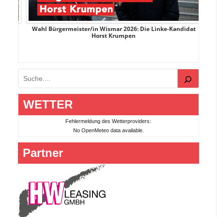
rank
Wahl Bürgermeister/in Wismar 2026: Die Linke-Kandidat
W
Horst Krumpen
Suchen
WETTER
Fehlermeldung des Wetterproviders:
No OpenMeteo data available.
Partner