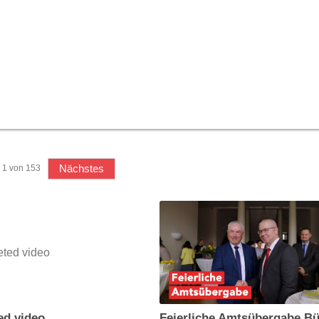
Nächstes
1
von
153
ed video