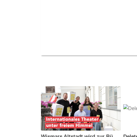
Wismars Altstadt wird zur Bühne - 15. Internationales Straßentheaterfest BOULEV∙ART
Delet