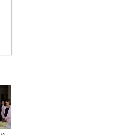
Feierliche Amtsübergabe Bürgermeisteramt Wismar