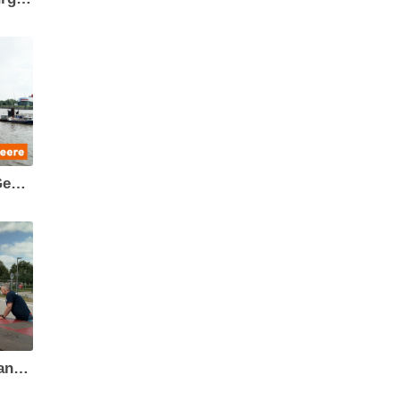
Deutsche Meeresstiftung - Gemeinsam für den Schutz der Meere
Wismarer Hilfsverein und Hansestadt bringen Hilfe auf Rädern für Albanien