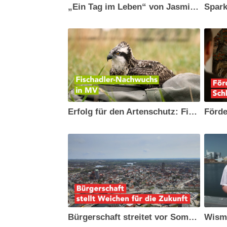
„Ein Tag im Leben“ von Jasmin Grabow
Erfolg für den Artenschutz: Fischadler-Beringung im WEMAG-Netzgebiet
Förde
Bürgerschaft streitet vor Sommerpause über Ausgaben aus dem Sondervermögen