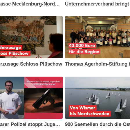
Sparkasse Mecklenburg-Nordwest spendet für Projekte: „99 Funken“ für die Region
rzusage Schloss Plüschow
Wismarer Polizei stoppt Jugendliche mit vermeintlicher Pistole I Kurzmeldungen