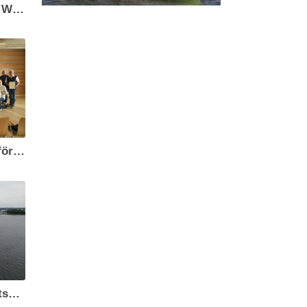
Unternehmerverband bringt Wirtschaft aus Westmecklenburg zum Sommerfest in Schwerin zusammen
Thomas Agerholm-Stiftung fördert 26 Vereine aus Wismar und der Region
900 Seemeilen durch die Ostsee - Startschuss Midsummersail 2026