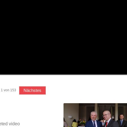
BSW-Kandidat Nils Jörn
SPD-Kandidat Frank Jun
Wahl Bürgermeister/in Wismar 2026:
Wahl Bürgermeister/in Wisma
BSW-Kandidat Nils Jörn
SPD-Kandidat Frank Jun
Nächstes
1
von
153