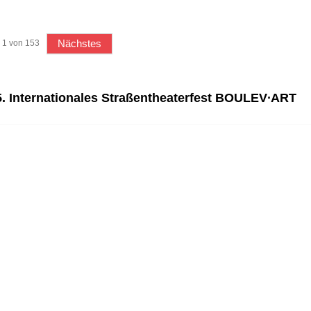
Nächstes
1
von
153
5. Internationales Straßentheaterfest BOULEV∙ART