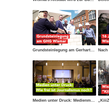
Grundsteinlegung am Gerhart-Hauptmann-Gymnasium
Medien unter Druck: Medienmacher diskutieren in Schwerin auf Jahrestagung der MMV