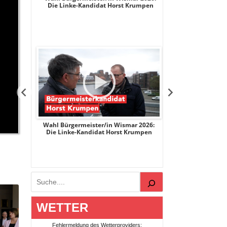
ge
Die Linke-Kandidat Horst Krumpen
AfD-Kandidatin
r 2026:
Wahl Bürgermeister/in Wismar 2026:
Wahl Bürgermeist
ge
Die Linke-Kandidat Horst Krumpen
AfD-Kandidatin
Suchen
WETTER
Fehlermeldung des Wetterproviders: