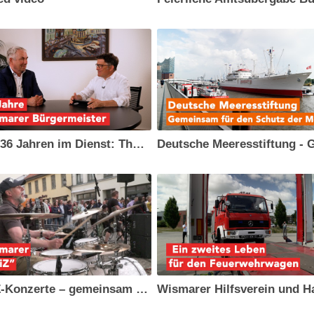
Nach 36 Jahren im Dienst: Thomas Beyer verabschiedet sich als Bürgermeister von Wismar
„KiiiZ-Konzerte – gemeinsam und draußen“ - Sommerabende in Wismar