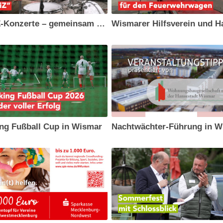
„KiiiZ-Konzerte – gemeinsam und draußen“ - Sommerabende in Wismar
ng Fußball Cup in Wismar