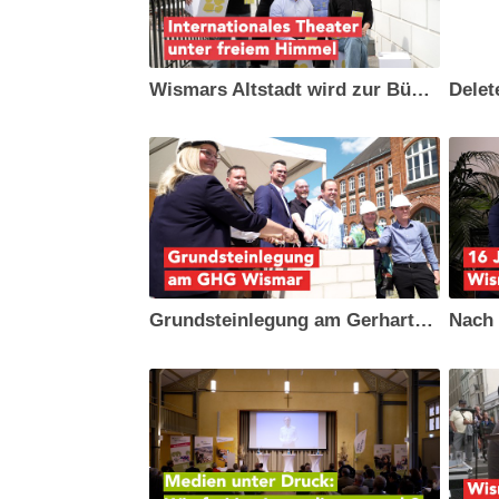
Wismars Altstadt wird zur Bühne - 15. Internationales Straßentheaterfest BOULEV∙ART
Delet
Grundsteinlegung am Gerhart-Hauptmann-Gymnasium