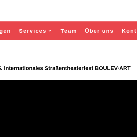
gen
Services
Team
Über uns
Kont
5. Internationales Straßentheaterfest BOULEV∙ART
Wahl Bürgermeister/in Wismar 2026:
Wahl Bürgermeister/in Wisma