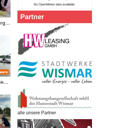
No OpenMeteo data available.
Partner
Feierliche Amtsübergabe Bürgermeisteramt Wismar
Deutsche Meeresstiftung - Gemeinsam für den Schutz der Meere
alle unsere Partner