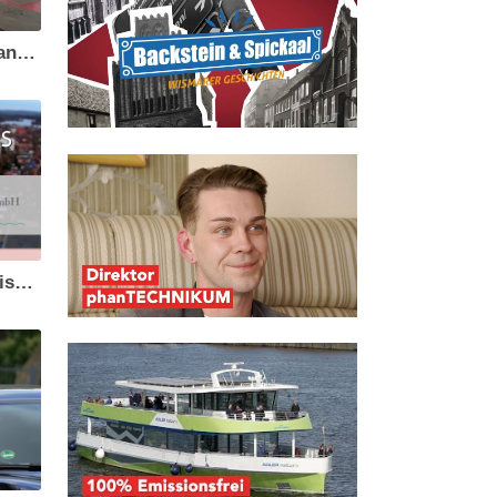
Wismarer Hilfsverein und Hansestadt bringen Hilfe auf Rädern für Albanien
Nachtwächter-Führung in Wismar - die Veranstaltungstipps