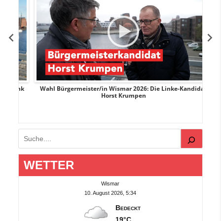
rank
Wahl Bürgermeister/in Wismar 2026: Die Linke-Kandidat
W
Horst Krumpen
Suchen
WETTER
Wismar
10. August 2026, 5:34
Bedeckt
19°C