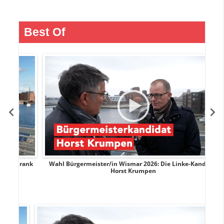
Best Of
rank
Wahl Bürgermeister/in Wismar 2026: Die Linke-Kandidat
W
Horst Krumpen