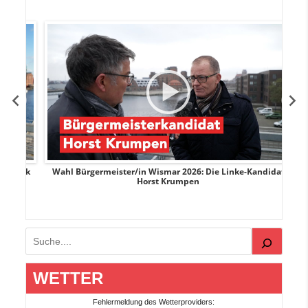
rank
Wahl Bürgermeister/in Wismar 2026: Die Linke-Kandidat
W
Horst Krumpen
Suchen
WETTER
Fehlermeldung des Wetterproviders: