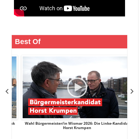
Best Of
rank
Wahl Bürgermeister/in Wismar 2026: Die Linke-Kandidat
W
Horst Krumpen